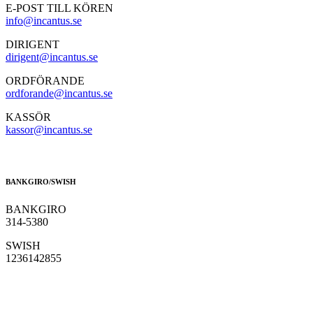
E-POST TILL KÖREN
info@incantus.se
DIRIGENT
dirigent@incantus.se
ORDFÖRANDE
ordforande@incantus.se
KASSÖR
kassor@incantus.se
BANKGIRO/SWISH
BANKGIRO
314-5380
SWISH
1236142855