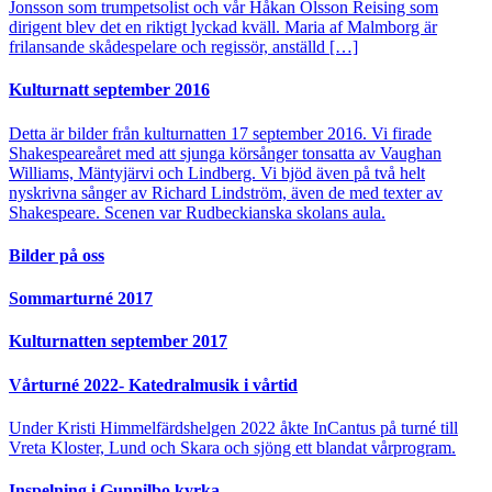
Jonsson som trumpetsolist och vår Håkan Olsson Reising som
dirigent blev det en riktigt lyckad kväll. Maria af Malmborg är
frilansande skådespelare och regissör, anställd […]
Kulturnatt september 2016
Detta är bilder från kulturnatten 17 september 2016. Vi firade
Shakespeareåret med att sjunga körsånger tonsatta av Vaughan
Williams, Mäntyjärvi och Lindberg. Vi bjöd även på två helt
nyskrivna sånger av Richard Lindström, även de med texter av
Shakespeare. Scenen var Rudbeckianska skolans aula.
Bilder på oss
Sommarturné 2017
Kulturnatten september 2017
Vårturné 2022- Katedralmusik i vårtid
Under Kristi Himmelfärdshelgen 2022 åkte InCantus på turné till
Vreta Kloster, Lund och Skara och sjöng ett blandat vårprogram.
Inspelning i Gunnilbo kyrka