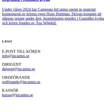
Under våren 2024 har Camerata InCantus spelat in material
komponerat av körens egen Hans Hartman. Skivan kommer att
släppas senare under året. Inspelningen gjordes i Gunnilbo kyrka
och kören fotades av Åsa Wijgård.
E-POST
E-POST TILL KÖREN
info@incantus.se
DIRIGENT
dirigent@incantus.se
ORDFÖRANDE
ordforande@incantus.se
KASSÖR
kassor@incantus.se