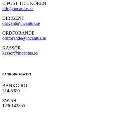
E-POST TILL KÖREN
info@incantus.se
DIRIGENT
dirigent@incantus.se
ORDFÖRANDE
ordforande@incantus.se
KASSÖR
kassor@incantus.se
BANKGIRO/SWISH
BANKGIRO
314-5380
SWISH
1236142855