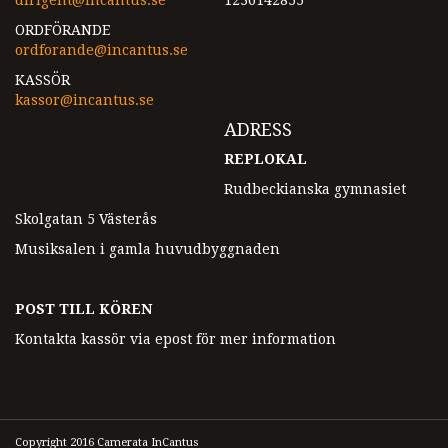
dirigent@incantus.se
1236142855
ORDFÖRANDE
ordforande@incantus.se
KASSÖR
kassor@incantus.se
ADRESS
REPLOKAL
Rudbeckianska gymnasiet
Skolgatan 5 Västerås
Musiksalen i gamla huvudbyggnaden
POST TILL KÖREN
Kontakta kassör via epost för mer information
Copyright 2016 Camerata InCantus