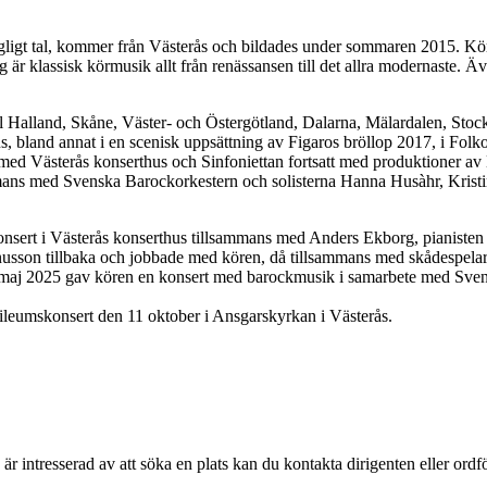
 dagligt tal, kommer från Västerås och bildades under sommaren 2015. Kö
 är klassisk körmusik allt från renässansen till det allra modernaste. Äv
till Halland, Skåne, Väster- och Östergötland, Dalarna, Mälardalen, S
s, bland annat i en scenisk uppsättning av Figaros bröllop 2017, i Fo
 med Västerås konserthus och Sinfoniettan fortsatt med produktioner 
ammans med Svenska Barockorkestern och solisterna Hanna Husàhr, Kri
konsert i Västerås konserthus tillsammans med Anders Ekborg, pianiste
son tillbaka och jobbade med kören, då tillsammans med skådespelaren
 maj 2025 gav kören en konsert med barockmusik i samarbete med Sven
ubileumskonsert den 11 oktober i Ansgarskyrkan i Västerås.
är intresserad av att söka en plats kan du kontakta dirigenten eller ord