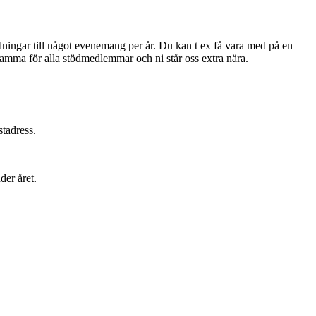
ningar till något evenemang per år. Du kan t ex få vara med på en
samma för alla stödmedlemmar och ni står oss extra nära.
tadress.
er året.