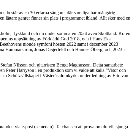
ren består av ca 30 erfarna sångare, där samtliga har mångårig
en lättare genrer finner sin plats i programmet ibland. Allt sker med en
tockholm, Tyskland och nu under sommaren 2024 även Skottland. Kören
lkoperans uppsättning av Förklädd Gud 2018, och i Hans Eks
av Beethovens nionde symfoni hösten 2022 samt i december 2023
stina Hammarström, Jonas Degerfeldt och Hannes Öberg, och 2023 i
n Stefan Nilsson och gitarristen Bengt Magnusson. Detta samarbete
 Peter Harryson i en produktion som vi valde att kalla ”Visor och
ska Schützsällskapet i Västerås domkyrka under ledning av Eric van
föranden via e-post (se nedan). Ta chansen att prova om du vill sjunga