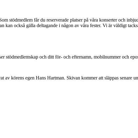
 Som stödmedlem får du reserverade platser på våra konserter och inbjud
 kan också gälla deltagande i någon av våra fester. Vi är väldigt tack
vser stödmedlemskap och ditt för- och efternamn, mobilnummer och epos
at av körens egen Hans Hartman. Skivan kommer att släppas senare und