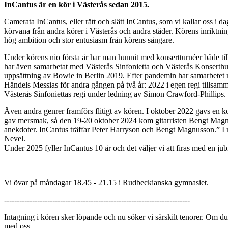
InCantus är en kör i Västerås sedan 2015.
Camerata InCantus, eller rätt och slätt InCantus, som vi kallar oss i
körvana från andra körer i Västerås och andra städer. Körens inriktning
hög ambition och stor entusiasm från körens sångare.
Under körens nio första år har man hunnit med konsertturnéer både 
har även samarbetat med Västerås Sinfonietta och Västerås Konserthu
uppsättning av Bowie in Berlin 2019. Efter pandemin har samarbetet
Händels Messias för andra gången på två år: 2022 i egen regi tills
Västerås Sinfoniettas regi under ledning av Simon Crawford-Phillips.
Även andra genrer framförs flitigt av kören. I oktober 2022 gavs en 
gav mersmak, så den 19-20 oktober 2024 kom gitarristen Bengt Magnus
anekdoter. InCantus träffar Peter Harryson och Bengt Magnusson.” I
Nevel.
Under 2025 fyller InCantus 10 år och det väljer vi att firas med en j
Vi övar på måndagar 18.45 - 21.15 i Rudbeckianska gymnasiet.
-------------------------------------------------------------------------
Intagning i kören sker löpande och nu söker vi särskilt tenorer. Om du 
med oss.