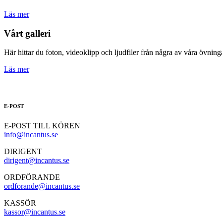
Läs mer
Vårt galleri
Här hittar du foton, videoklipp och ljudfiler från några av våra övning
Läs mer
E-POST
E-POST TILL KÖREN
info@incantus.se
DIRIGENT
dirigent@incantus.se
ORDFÖRANDE
ordforande@incantus.se
KASSÖR
kassor@incantus.se